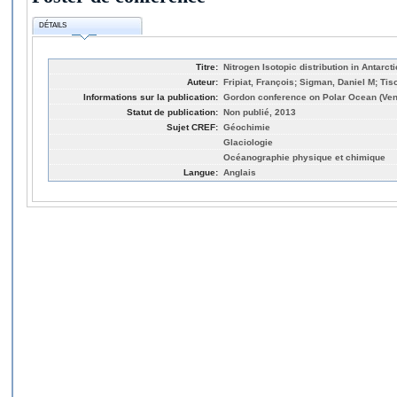
DÉTAILS
Titre:
Nitrogen Isotopic distribution in Antarct
Auteur:
Fripiat, François; Sigman, Daniel M; Tis
Informations sur la publication:
Gordon conference on Polar Ocean (Ven
Statut de publication:
Non publié, 2013
Sujet CREF:
Géochimie
Glaciologie
Océanographie physique et chimique
Langue:
Anglais