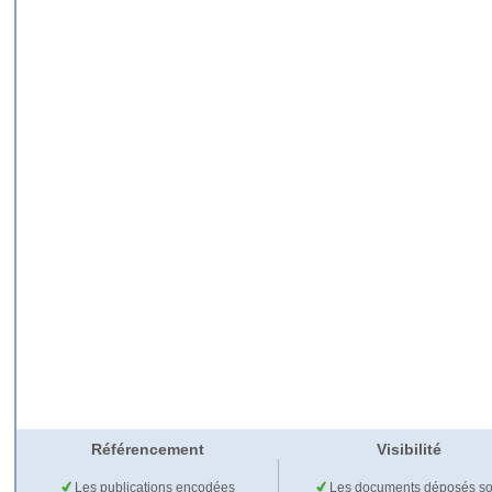
Référencement
Visibilité
Les publications encodées
Les documents déposés so