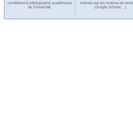
constituent la bibliographie académique
indexés par les moteurs de rech
de l'Université.
(Google Scholar,…).