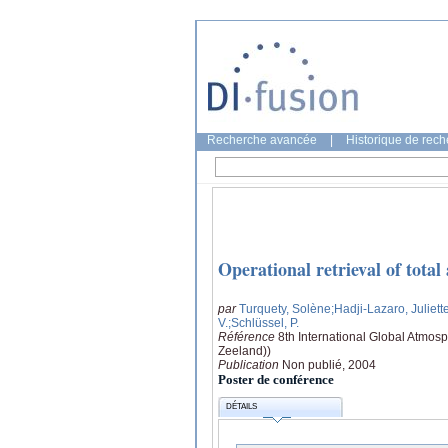
Recherche avancée
|
Historique de rec
Operational retrieval of tot
par
Turquety, Solène
;Hadji-Lazaro, Juliett
V.
;Schlüssel, P.
Référence
8th International Global Atmo
Zeeland))
Publication
Non publié, 2004
Poster de conférence
DÉTAILS