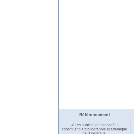
Référencement
Les publications encodées
constituent la bibliographie académique
de l'Université.