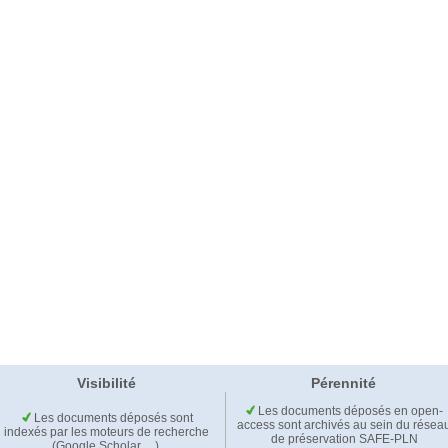
Visibilité
Pérennité
Les documents déposés en open-
Les documents déposés sont
access sont archivés au sein du résea
indexés par les moteurs de recherche
de préservation SAFE-PLN
(Google Scholar,…).