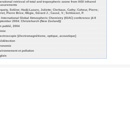
erational retrieval of total and tropospheric ozone from IASI infrared
asurements
rquety, Solène; Hadji-Lazaro, Juliette; Clerbaux, Cathy; Coheur, Pierre;
rret, Pierre Brice; Mégie, Gérard J.; Cassé, V.; Schlüssel, P.
h International Global Atmospheric Chemistry (IGAC) conference (4-9
ptember 2004: Christchurch (New Zeeland))
n publié, 2004
imie
ectroscopie [électromagnétisme, optique, acoustique]
lédétection
ronomie
vironnement et pollution
glais