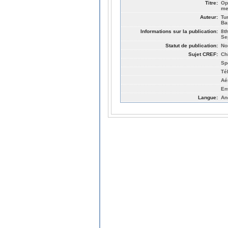
Titre:
Op
me
Auteur:
Tu
Ba
Informations sur la publication:
8t
Se
Statut de publication:
No
Sujet CREF:
Ch
Sp
Té
Aé
En
Langue:
An