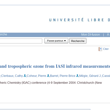
herche
Mon DI-fusion
|
À 
Passe-partout
Citer
al and tropospheric ozone from IASI infrared measurement
e
;Clerbaux, Cathy
;Coheur, Pierre
;Barret, Pierre Brice
;Mégie, Gérard J.
;Cass
spheric Chemistry (IGAC) conference (4-9 September 2004: Christchurch (New