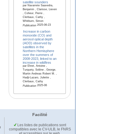
satellite sounders
par Navarrete Saavedra,
Benjamin , Clarisse, Lieven
, Coheur, Pierre ,
Clerbaux, Cathy ,
Whitburn, Simon
2025-06-23
Publication
Increase in carbon
monoxide (CO) and
aerosol optical depth
(AOD) observed by
satellites in the
Northern Hemisphere
over the summers of
2008-2023, linked to an
increase in wildfires
par Ehret, Antoine ,
Turquety, Solène , George,
Martin Andreas Robert M. ,
Hadji-Lazaro, Juliette ,
Clerbaux, Cathy
2025-06
Publication
Facilité
Les listes de publications sont
u
compatibles avec le CV-ULB, le FNRS
et accessibles sur le web.