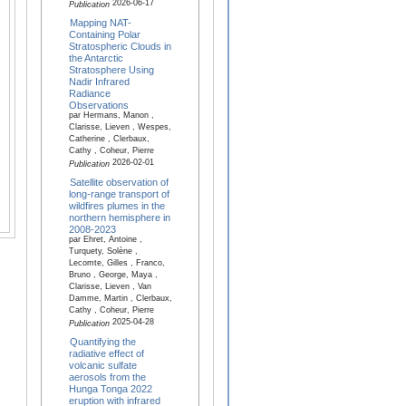
2026-06-17
Publication
Mapping NAT-
Containing Polar
Stratospheric Clouds in
the Antarctic
Stratosphere Using
Nadir Infrared
Radiance
Observations
par Hermans, Manon ,
Clarisse, Lieven , Wespes,
Catherine , Clerbaux,
Cathy , Coheur, Pierre
2026-02-01
Publication
Satellite observation of
long-range transport of
wildfires plumes in the
northern hemisphere in
2008-2023
par Ehret, Antoine ,
Turquety, Solène ,
Lecomte, Gilles , Franco,
Bruno , George, Maya ,
Clarisse, Lieven , Van
Damme, Martin , Clerbaux,
Cathy , Coheur, Pierre
2025-04-28
Publication
Quantifying the
radiative effect of
volcanic sulfate
aerosols from the
Hunga Tonga 2022
eruption with infrared