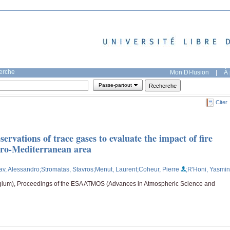
herche
Mon DI-fusion
|
À 
Passe-partout
Citer
servations of trace gases to evaluate the impact of fire
Euro-Mediterranean area
av, Alessandro
;Stromatas, Stavros
;Menut, Laurent
;Coheur, Pierre
;R'Honi, Yasmi
gium), Proceedings of the ESA ATMOS (Advances in Atmospheric Science and