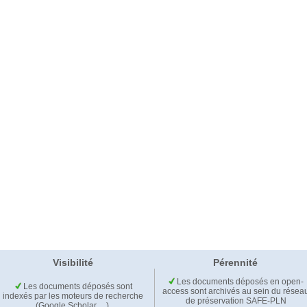
Visibilité
Pérennité
Les documents déposés en open-
Les documents déposés sont
access sont archivés au sein du résea
indexés par les moteurs de recherche
de préservation SAFE-PLN
(Google Scholar,…).