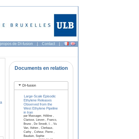
propos de DI-fusion
|
Contact
|
Documents en relation
DI-fusion
Large-Scale Episodic
Ethylene Releases
na
Observed from the
West Ethylene Pipeline
in Iran
par Massager, Hélène ,
Clarisse, Lieven , Franco,
Bruno , De Smedt, I. , Vu
Van, Adrien , Clerbaux,
Cathy , Coheur, Pierre ,
Bauduin, Sophie