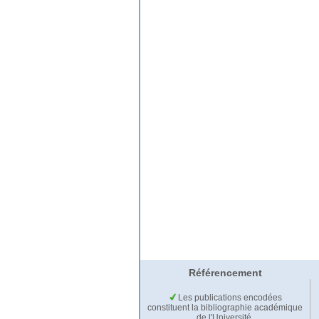
Référencement
Les publications encodées
constituent la bibliographie académique
de l'Université.