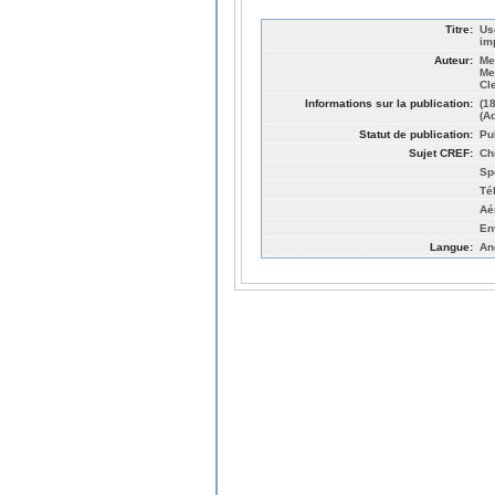
Titre:
Us
im
Auteur:
Me
Me
Cl
Informations sur la publication:
(1
(A
Statut de publication:
Pu
Sujet CREF:
Ch
Sp
Té
Aé
En
Langue:
An