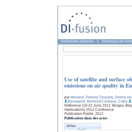
Recherche avancée
|
Historique de rec
Use of satellite and surface ob
emissions on air quality in 
par
Messina, Palmira
;Turquety, Solène
;An
;Bessagnet, Bertrand
;Clerbaux, Cathy
Référence
(18-22 June 2012: Bruges, Bel
Applications) 2012 Conference
Publication
Publié, 2012
Publication dans des actes
DÉTAILS