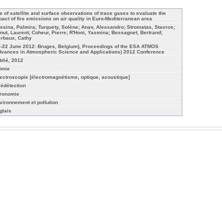
e of satellite and surface observations of trace gases to evaluate the
pact of fire emissions on air quality in Euro-Mediterranean area
ssina, Palmira; Turquety, Solène; Anav, Alessandro; Stromatas, Stavros;
nut, Laurent; Coheur, Pierre; R'Honi, Yasmina; Bessagnet, Bertrand;
erbaux, Cathy
8-22 June 2012: Bruges, Belgium), Proceedings of the ESA ATMOS
dvances in Atmospheric Science and Applications) 2012 Conference
blié, 2012
imie
ectroscopie [électromagnétisme, optique, acoustique]
lédétection
ronomie
vironnement et pollution
glais