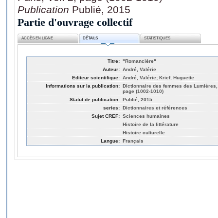
Publication
Publié, 2015
Partie d'ouvrage collectif
ACCÈS EN LIGNE
DÉTAILS
STATISTIQUES
Titre:
"Romancière"
Auteur:
André, Valérie
Editeur scientifique:
André, Valérie; Krief, Huguette
Informations sur la publication:
Dictionnaire des femmes des Lumières, 
page (1002-1010)
Statut de publication:
Publié, 2015
series:
Dictionnaires et références
Sujet CREF:
Sciences humaines
Histoire de la littérature
Histoire culturelle
Langue:
Français