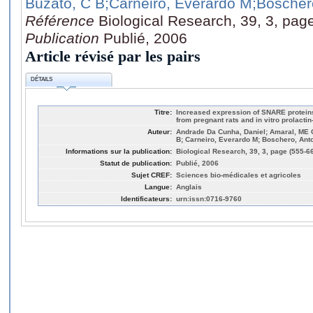
Buzato, C B
;Carneiro, Everardo M
;Boscher
Référence
Biological Research, 39, 3, pag
Publication
Publié, 2006
Article révisé par les pairs
DÉTAILS
Titre:
Increased expression of SNARE proteins
from pregnant rats and in vitro prolactin
Auteur:
Andrade Da Cunha, Daniel; Amaral, ME C
B; Carneiro, Everardo M; Boschero, Ant
Informations sur la publication:
Biological Research, 39, 3, page (555-6
Statut de publication:
Publié, 2006
Sujet CREF:
Sciences bio-médicales et agricoles
Langue:
Anglais
Identificateurs:
urn:issn:0716-9760