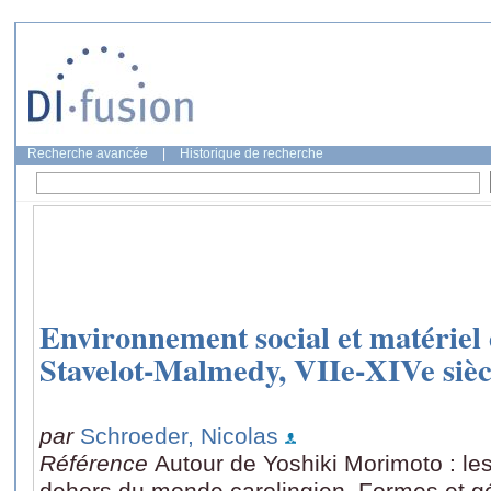
Recherche avancée
|
Historique de recherche
Environnement social et matériel 
Stavelot-Malmedy, VIIe-XIVe sièc
par
Schroeder, Nicolas
Référence
Autour de Yoshiki Morimoto : les
dehors du monde carolingien. Formes et g