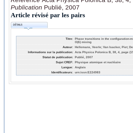
Publication
Publié, 2007
Article révisé par les pairs
DÉTAILS
Titre:
Phase transitions in the configuration-m
O(6) mixing
Auteur:
Hellemans, Veerle; Van Isacker, Piet; D
Informations sur la publication:
Acta Physica Polonica B, 38, 4, page (1
Statut de publication:
Publié, 2007
Sujet CREF:
Physique atomique et nucléaire
Langue:
Anglais
Identificateurs:
urn:issn:E224983