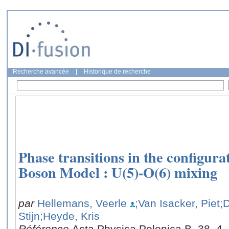
Recherche avancée
|
Historique de recherche
Phase transitions in the configur
Boson Model : U(5)-O(6) mixing
par
Hellemans, Veerle
;Van Isacker, Piet
;
Stijn
;Heyde, Kris
Référence
Acta Physica Polonica B, 38, 4