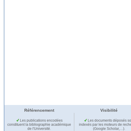
Référencement
Visibilité
Les publications encodées
Les documents déposés so
constituent la bibliographie académique
indexés par les moteurs de rech
de l'Université.
(Google Scholar,…).