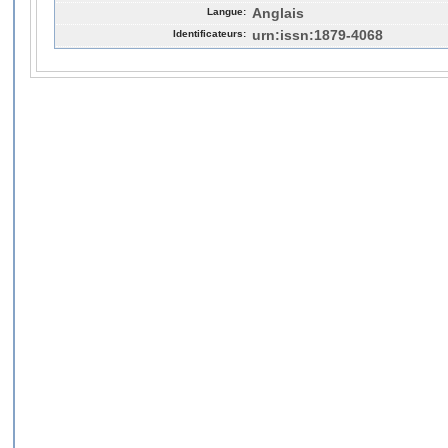
Langue:
Anglais
Identificateurs:
urn:issn:1879-4068