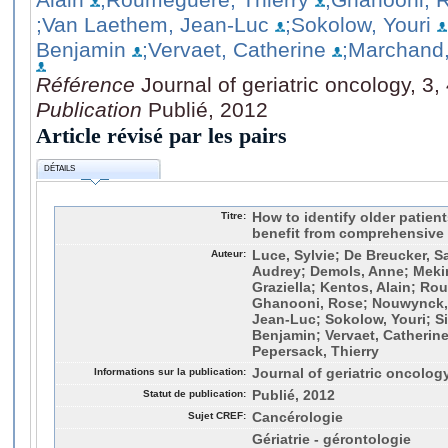
;Van Laethem, Jean-Luc
;Sokolow, Youri
Benjamin
;Vervaet, Catherine
;Marchand,
Référence
Journal of geriatric oncology, 3
Publication
Publié, 2012
Article révisé par les pairs
DÉTAILS
Titre:
How to identify older patien
benefit from comprehensive 
Auteur:
Luce, Sylvie; De Breucker, 
Audrey; Demols, Anne; Meki
Graziella; Kentos, Alain; Ro
Ghanooni, Rose; Nouwynck, 
Jean-Luc; Sokolow, Youri; Si
Benjamin; Vervaet, Catherin
Pepersack, Thierry
Informations sur la publication:
Journal of geriatric oncology
Statut de publication:
Publié, 2012
Sujet CREF:
Cancérologie
Gériatrie - gérontologie