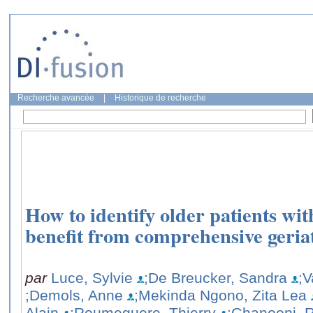
Recherche avancée
|
Historique de recherche
How to identify older patients wi
benefit from comprehensive geria
par
Luce, Sylvie
;De Breucker, Sandra
;
;Demols, Anne
;Mekinda Ngono, Zita Lea
Alain
;Roumeguere, Thierry
;Ghanooni, 