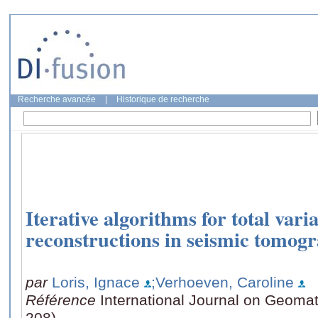
Recherche avancée
|
Historique de recherche
Iterative algorithms for total varia
reconstructions in seismic tomog
par
Loris, Ignace
;Verhoeven, Caroline
Référence
International Journal on Geomat
208)