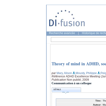
Recherche avancée
|
Historique de rec
Theory of mind in ADHD, socia
par
Mary, Alison
;Mousty, Philippe
;Pei
Référence
ADHD Excellence Meeting (June
Publication
Non publié, 2009
Communication à un colloque
DÉTAILS
Titre:
Th
Auteur:
Ma