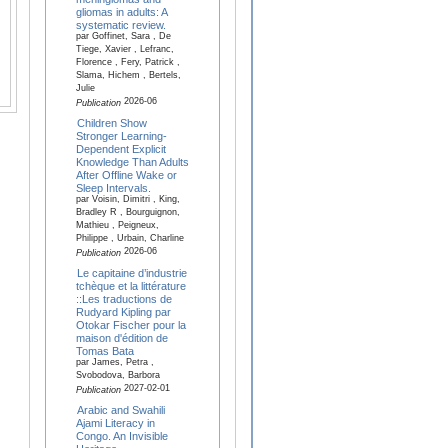
gliomas in adults: A
systematic review.
par Goffinet, Sara , De
Tiege, Xavier , Lefranc,
Florence , Fery, Patrick ,
Slama, Hichem , Bertels,
Julie
2026-06
Publication
Children Show
Stronger Learning-
Dependent Explicit
Knowledge Than Adults
After Offline Wake or
Sleep Intervals.
par Voisin, Dimitri , King,
Bradley R , Bourguignon,
Mathieu , Peigneux,
Philippe , Urbain, Charline
2026-06
Publication
Le capitaine d’industrie
tchèque et la littérature
::Les traductions de
Rudyard Kipling par
Otokar Fischer pour la
maison d'édition de
Tomas Bata
par James, Petra ,
Svobodova, Barbora
2027-02-01
Publication
Arabic and Swahili
Ajami Literacy in
Congo. An Invisible