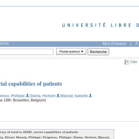
herche
Mon DI-fusion
|
À 
Passe-partout
Citer
l capabilities of patients
gneux, Philippe
;Slama, Hichem
;Massat, Isabelle
 18th: Bruxelles, Belgium)
eory of mind in ADHD, social capabilities of patients
ry, Alison; Mousty, Philippe; Peigneux, Philippe; Slama, Hichem; Massat,