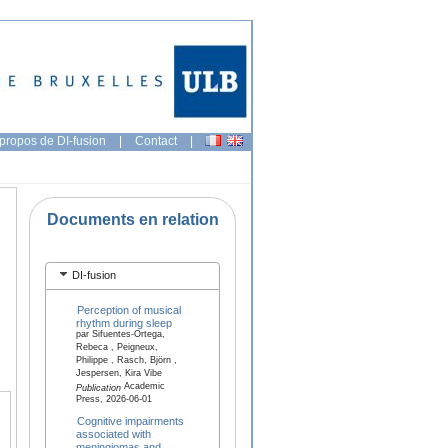
propos de DI-fusion
|
Contact
|
Documents en relation
DI-fusion
Perception of musical
rhythm during sleep
par Sifuentes-Ortega,
Rebeca , Peigneux,
Philippe , Rasch, Björn ,
Jespersen, Kira Vibe
Academic
Publication
Press, 2026-06-01
Cognitive impairments
associated with
meningiomas and