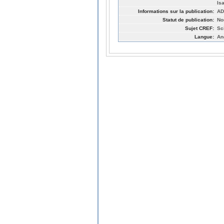
Is
Informations sur la publication:
AD
Statut de publication:
No
Sujet CREF:
Sc
Langue:
An