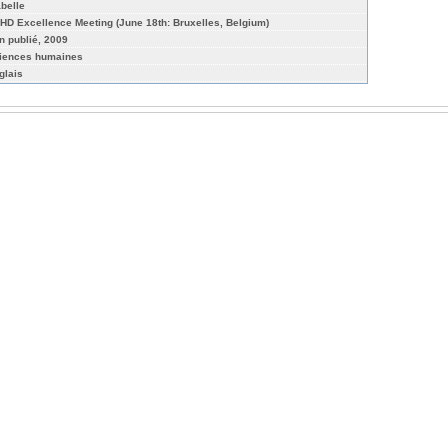
abelle
HD Excellence Meeting (June 18th: Bruxelles, Belgium)
n publié, 2009
iences humaines
glais