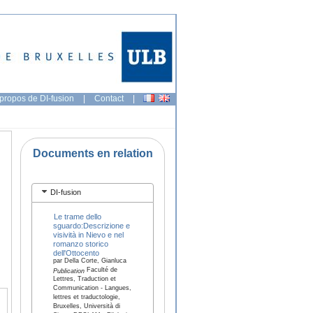
propos de DI-fusion
|
Contact
|
Documents en relation
DI-fusion
Le trame dello
sguardo:Descrizione e
visività in Nievo e nel
romanzo storico
dell'Ottocento
par Della Corte, Gianluca
Faculté de
Publication
Lettres, Traduction et
Communication - Langues,
lettres et traductologie,
Bruxelles, Università di