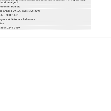
ittori immigrati
mberiati, Daniele
alie années 90, 14, page (365-380)
blié, 2010-11-01
ngues et littérature italiennes
lien
n:issn:1244-2410