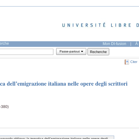
herche
Mon DI-fusion
|
À 
Passe-partout
Citer
a dell’emigrazione italiana nelle opere degli scrittori
5-380)
 sguardo obliquo: la tematica dell’emigrazione italiana nelle opere degli