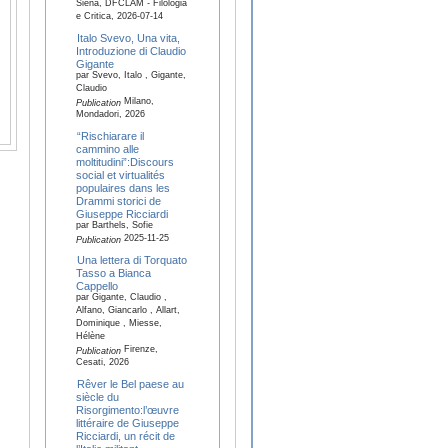
Siena, DFCLAM - Filologia
e Critica, 2026-07-14
Italo Svevo, Una vita,
Introduzione di Claudio
Gigante
par Svevo, Italo , Gigante,
Claudio
Milano,
Publication
Mondadori, 2026
“Rischiarare il
cammino alle
moltitudini”:Discours
social et virtualités
populaires dans les
Drammi storici de
Giuseppe Ricciardi
par Barthels, Sofie
2025-11-25
Publication
Una lettera di Torquato
Tasso a Bianca
Cappello
par Gigante, Claudio ,
Alfano, Giancarlo , Allart,
Dominique , Miesse,
Hélène
Firenze,
Publication
Cesati, 2026
Rêver le Bel paese au
siècle du
Risorgimento:l’œuvre
littéraire de Giuseppe
Ricciardi, un récit de