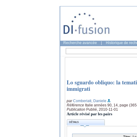
Recherche avancée
|
Historique de rec
Lo sguardo obliquo: la tematic
immigrati
par
Comberiati, Daniele
Référence
Italie années 90, 14, page (36
Publication
Publié, 2010-11-01
Article révisé par les pairs
DÉTAILS
Titre:
Lo