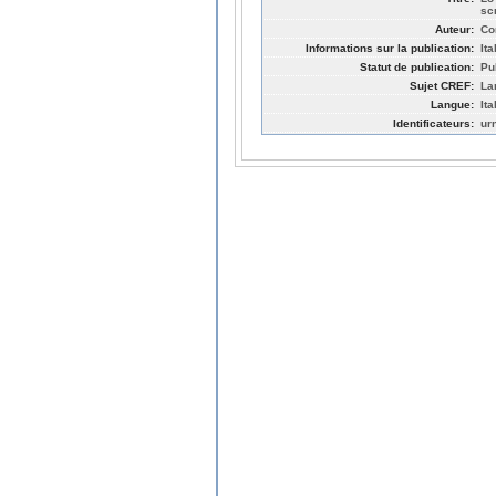
scr
Auteur:
Co
Informations sur la publication:
It
Statut de publication:
Pu
Sujet CREF:
La
Langue:
Ita
Identificateurs:
ur