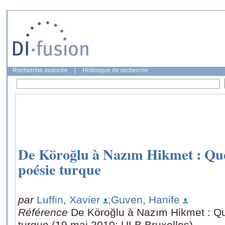
Recherche avancée
|
Historique de recherche
De Köroğlu à Nazım Hikmet : Quel
poésie turque
par
Luffin, Xavier
;Guven, Hanife
Référence
De Köroğlu à Nazım Hikmet : Qu
turque (19 mai 2010: ULB Bruxelles)