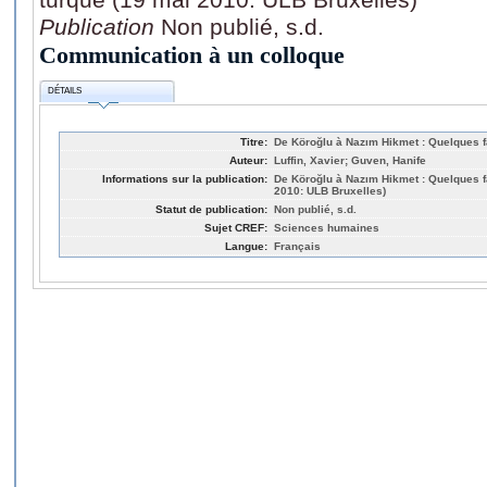
Publication
Non publié, s.d.
Communication à un colloque
DÉTAILS
Titre:
De Köroğlu à Nazım Hikmet : Quelques f
Auteur:
Luffin, Xavier; Guven, Hanife
Informations sur la publication:
De Köroğlu à Nazım Hikmet : Quelques f
2010: ULB Bruxelles)
Statut de publication:
Non publié, s.d.
Sujet CREF:
Sciences humaines
Langue:
Français