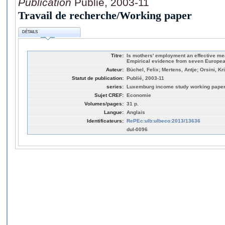
Publication
Publié, 2003-11
Travail de recherche/Working paper
DÉTAILS
Titre:
Is mothers' employment an effective mea
Empirical evidence from seven Europea
Auteur:
Büchel, Felix; Mertens, Antje; Orsini, Kr
Statut de publication:
Publié, 2003-11
series:
Luxemburg income study working paper
Sujet CREF:
Economie
Volumes/pages:
31 p.
Langue:
Anglais
Identificateurs:
RePEc:ulb:ulbeco:2013/13636
dul-0096