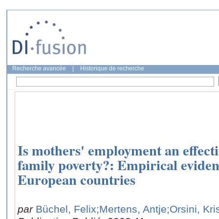
Recherche avancée
|
Historique de recherche
Is mothers' employment an effecti
family poverty?: Empirical evide
European countries
par
Büchel, Felix
;Mertens, Antje
;Orsini, Kri