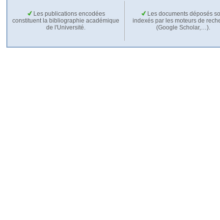
Les publications encodées
Les documents déposés so
constituent la bibliographie académique
indexés par les moteurs de rech
de l'Université.
(Google Scholar,…).