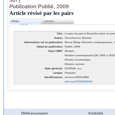
Publication
Publié, 2009
Article révisé par les pairs
DÉTAILS
CONTENU
Titre:
L’enjeu du pain à Bruxelles dans la pre
Auteur:
Verschueren, Nicolas
Informations sur la publication:
Revue Belge d'histoire contemporaine, 3
Statut de publication:
Publié, 2009
Sujet CREF:
Histoire
Histoire contemporaine [de 1800 a 1914
Histoire économique
Histoire sociale
Note générale:
SCOPUS: re.j
Langue:
Français
Identificateurs:
urn:issn:0035-0869
info:scp/70549090045
Référencement
Visibilité