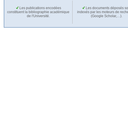
Les publications encodées
Les documents déposés so
constituent la bibliographie académique
indexés par les moteurs de rech
de l'Université.
(Google Scholar,…).