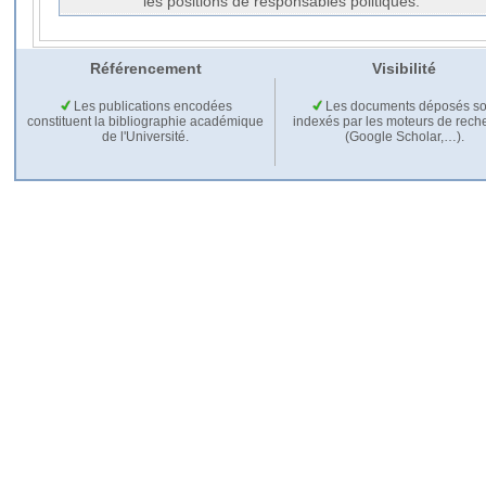
les positions de responsables politiques.
Référencement
Visibilité
Les publications encodées
Les documents déposés so
constituent la bibliographie académique
indexés par les moteurs de rech
de l'Université.
(Google Scholar,…).