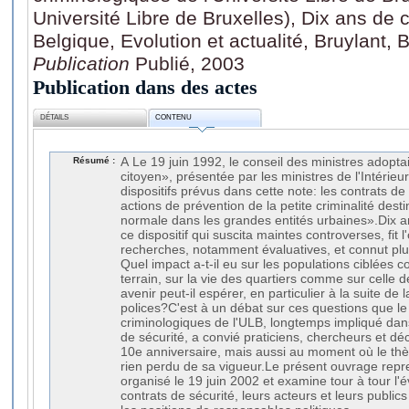
Université Libre de Bruxelles), Dix ans de 
Belgique, Evolution et actualité, Bruylant, 
Publication
Publié, 2003
Publication dans des actes
DÉTAILS
CONTENU
Résumé :
A Le 19 juin 1992, le conseil des ministres adoptai
citoyen», présentée par les ministres de l'Intérieur
dispositifs prévus dans cette note: les contrats de
actions de prévention de la petite criminalité dest
normale dans les grandes entités urbaines».Dix ans
ce dispositif qui suscita maintes controverses, fit
recherches, notamment évaluatives, et connut p
Quel impact a-t-il eu sur les populations ciblées 
terrain, sur la vie des quartiers comme sur celle 
avenir peut-il espérer, en particulier à la suite de
polices?C'est à un débat sur ces questions que l
criminologiques de l'ULB, longtemps impliqué dans
de sécurité, a convié praticiens, chercheurs et dé
10e anniversaire, mais aussi au moment où le thèm
rien perdu de sa vigueur.Le présent ouvrage repr
organisé le 19 juin 2002 et examine tour à tour l'év
contrats de sécurité, leurs acteurs et leurs publics