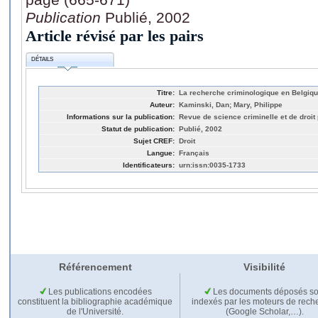
Publication
Publié, 2002
Article révisé par les pairs
DÉTAILS
Titre:
La recherche criminologique en Belgique
Auteur:
Kaminski, Dan; Mary, Philippe
Informations sur la publication:
Revue de science criminelle et de droit
Statut de publication:
Publié, 2002
Sujet CREF:
Droit
Langue:
Français
Identificateurs:
urn:issn:0035-1733
Référencement
Visibilité
Les publications encodées
Les documents déposés so
constituent la bibliographie académique
indexés par les moteurs de rech
de l'Université.
(Google Scholar,…).