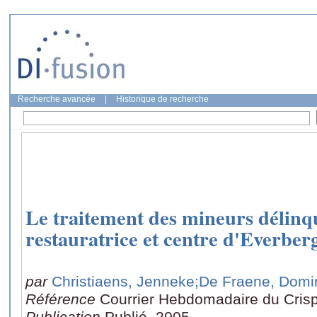
Recherche avancée
|
Historique de recherche
Le traitement des mineurs délinqu
restauratrice et centre d'Everber
par
Christiaens, Jenneke
;De Fraene, Domi
Référence
Courrier Hebdomadaire du Crisp
Publication
Publié, 2005