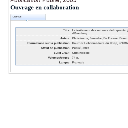
Ouvrage en collaboration
DÉTAILS
Titre:
Le traitement des mineurs délinquants: j
d'Everberg
Auteur:
Christiaens, Jenneke; De Fraene, Domin
Informations sur la publication:
Courrier Hebdomadaire du Crisp, n°1897
Statut de publication:
Publié, 2005
Sujet CREF:
Criminologie
Volumes/pages:
74 p.
Langue:
Français