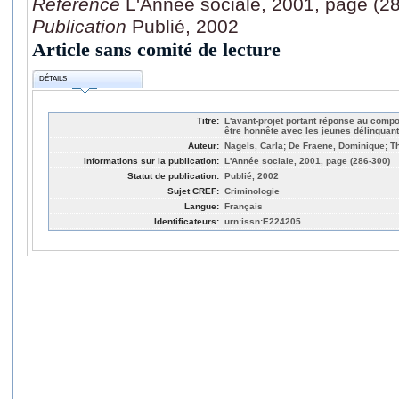
Référence
L'Année sociale, 2001, page (2
Publication
Publié, 2002
Article sans comité de lecture
DÉTAILS
Titre:
L'avant-projet portant réponse au comp
être honnête avec les jeunes délinquan
Auteur:
Nagels, Carla; De Fraene, Dominique; Th
Informations sur la publication:
L'Année sociale, 2001, page (286-300)
Statut de publication:
Publié, 2002
Sujet CREF:
Criminologie
Langue:
Français
Identificateurs:
urn:issn:E224205