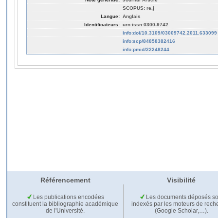
SCOPUS: re.j
Langue:
Anglais
Identificateurs:
urn:issn:0300-9742
info:doi/10.3109/03009742.2011.633099
info:scp/84858382416
info:pmid/22248244
Référencement
Visibilité
Les publications encodées
Les documents déposés so
constituent la bibliographie académique
indexés par les moteurs de rech
de l'Université.
(Google Scholar,…).