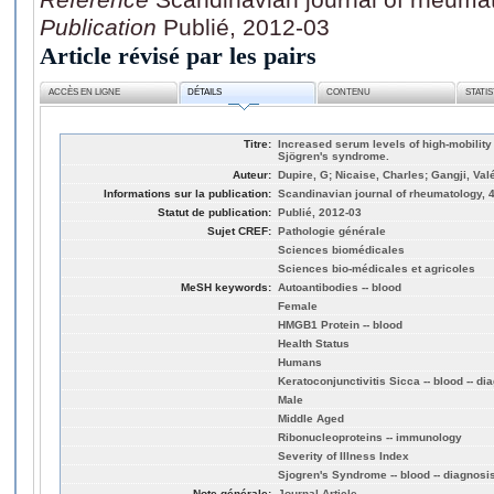
Publication
Publié, 2012-03
Article révisé par les pairs
ACCÈS EN LIGNE
DÉTAILS
CONTENU
STATI
Titre:
Increased serum levels of high-mobilit
Sjögren's syndrome.
Auteur:
Dupire, G; Nicaise, Charles; Gangji, 
Informations sur la publication:
Scandinavian journal of rheumatology, 4
Statut de publication:
Publié, 2012-03
Sujet CREF:
Pathologie générale
Sciences biomédicales
Sciences bio-médicales et agricoles
MeSH keywords:
Autoantibodies -- blood
Female
HMGB1 Protein -- blood
Health Status
Humans
Keratoconjunctivitis Sicca -- blood -- d
Male
Middle Aged
Ribonucleoproteins -- immunology
Severity of Illness Index
Sjogren's Syndrome -- blood -- diagnosi
Note générale:
Journal Article