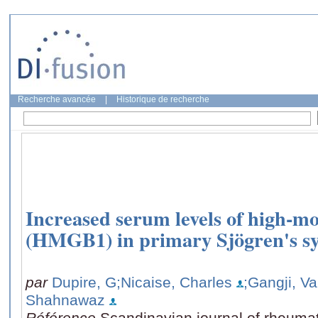
Recherche avancée
|
Historique de recherche
Increased serum levels of high-mo
(HMGB1) in primary Sjögren's s
par
Dupire, G
;Nicaise, Charles
;Gangji, Va
Shahnawaz
Référence
Scandinavian journal of rheumat