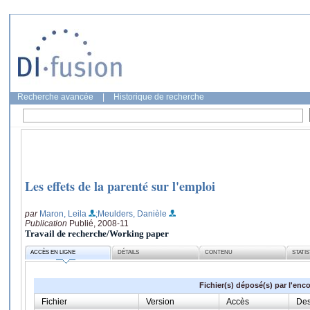
Recherche avancée
|
Historique de recherche
Les effets de la parenté sur l'emploi
par
Maron, Leila
;Meulders, Danièle
Publication
Publié, 2008-11
Travail de recherche/Working paper
ACCÈS EN LIGNE
DÉTAILS
CONTENU
STATI
Fichier(s) déposé(s) par l'enc
Fichier
Version
Accès
Des