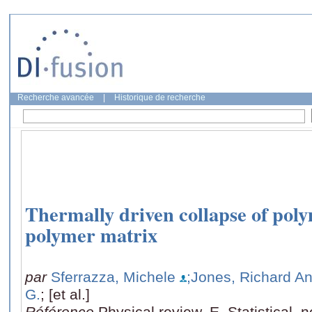
Recherche avancée
|
Historique de recherche
Thermally driven collapse of pol
polymer matrix
par
Sferrazza, Michele
;Jones, Richard A
G.
; [et al.]
Référence
Physical review. E, Statistical, 