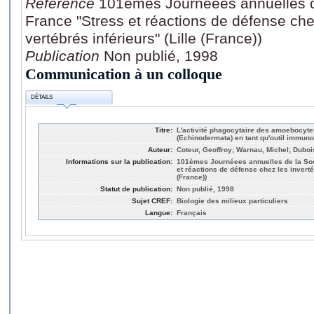
Référence
101èmes Journéees annuelles d
France "Stress et réactions de défense che
vertébrés inférieurs" (Lille (France))
Publication
Non publié, 1998
Communication à un colloque
DÉTAILS
Titre:
L'activité phagocytaire des amoebocyte
(Echinodermata) en tant qu'outil immun
Auteur:
Coteur, Geoffroy; Warnau, Michel; Duboi
Informations sur la publication:
101èmes Journéees annuelles de la Soc
et réactions de défense chez les invertéb
(France))
Statut de publication:
Non publié, 1998
Sujet CREF:
Biologie des milieux particuliers
Langue:
Français