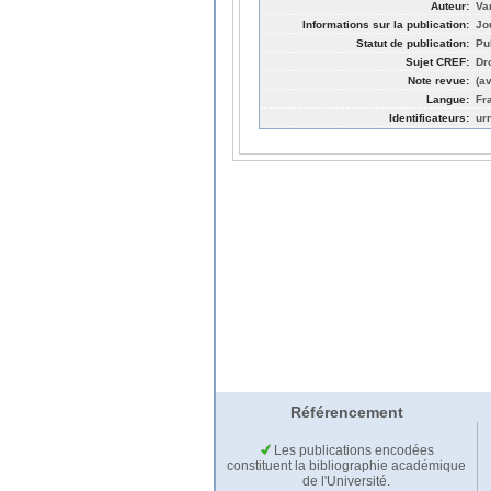
Auteur:
Va
Informations sur la publication:
Jo
Statut de publication:
Pu
Sujet CREF:
Dro
Note revue:
(a
Langue:
Fr
Identificateurs:
ur
Référencement
Les publications encodées
constituent la bibliographie académique
de l'Université.