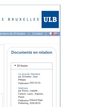
propos de DI-fusion
|
Contact
|
Documents en relation
DI-fusion
Le procès Neretse
par Schreiber, Jean-
Philippe
2027-01-01
Publication
Intersex
par Rorive, Isabelle ,
Carlson, Laura , Kapotas,
Panos
Edward Elgar
Publication
Publishing, 2026-08-01