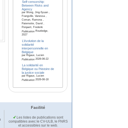
Self-censorship:
Between Risks and
Agency
par Wong, Jing-Syuan ,
Frangville, Vanessa ,
Coman, Ramona ,
Paternotte, David ,
Ponjaert, Frederik
Routledge,
Publication
2027
L’évolution de la
solidarité
interpersonnelle en
Belgique
par Rigaux, Lucien
2026-06-22
Publication
La solidarité en
Belgique ou l’histoire de
la justice sociale
par Rigaux, Lucien
2026-06-18
Publication
Facilité
Les listes de publications sont
u
compatibles avec le CV-ULB, le FNRS
et accessibles sur le web.