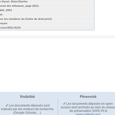
n Gysel, Alain-Charles
urnal des tribunaux, page (321)
blié, 2001
it
vec les membres du Centre de droit privé)
ançais
n:issn:0021-812X
Visibilité
Pérennité
Les documents déposés en open-
Les documents déposés sont
access sont archivés au sein du résea
indexés par les moteurs de recherche
de préservation SAFE-PLN
(Google Scholar,…).
(www.safepln.org)
.