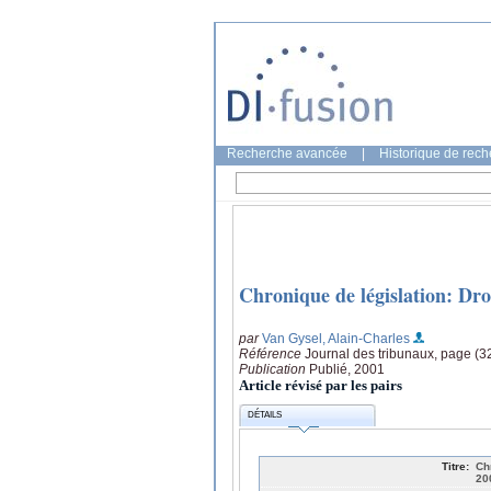
Recherche avancée
|
Historique de rec
Chronique de législation: Droi
par
Van Gysel, Alain-Charles
Référence
Journal des tribunaux, page (3
Publication
Publié, 2001
Article révisé par les pairs
DÉTAILS
Titre:
Ch
20