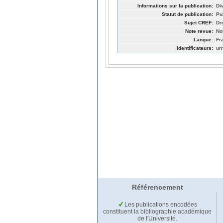
Informations sur la publication:
Div
Statut de publication:
Pu
Sujet CREF:
Dro
Note revue:
No
Langue:
Fr
Identificateurs:
ur
Référencement
Les publications encodées
constituent la bibliographie académique
de l'Université.