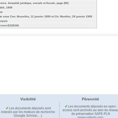
orce. Actualité juridique, sociale et fiscale, page (90)
blié, 1999
it
te sous Corr. Bruxelles, 11 janvier 1999 et Civ. Nivelles, 29 janvier 1999
ançais
n:issn:E228346
Visibilité
Pérennité
Les documents déposés en open-
Les documents déposés sont
access sont archivés au sein du résea
indexés par les moteurs de recherche
de préservation SAFE-PLN
(Google Scholar,…).
(www.safepln.org)
.