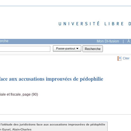
herche
Mon DI-fusion
|
À 
Passe-partout
Citer
s face aux accusations improuvées de pédophilie
iale et fiscale, page (90)
 l'attitude des juridictions face aux accusations improuvées de pédophilie
n Gysel, Alain-Charles