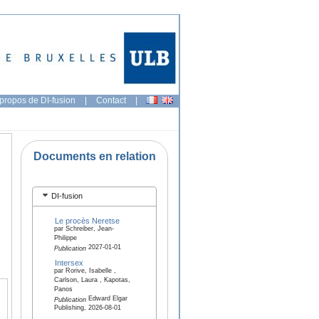
propos de DI-fusion
|
Contact
|
Documents en relation
DI-fusion
Le procès Neretse
par Schreiber, Jean-
Philippe
2027-01-01
Publication
Intersex
par Rorive, Isabelle ,
Carlson, Laura , Kapotas,
Panos
Edward Elgar
Publication
Publishing, 2026-08-01