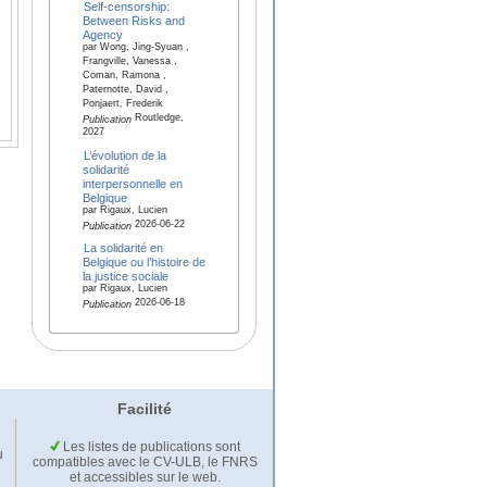
Self-censorship:
Between Risks and
Agency
par Wong, Jing-Syuan ,
Frangville, Vanessa ,
Coman, Ramona ,
Paternotte, David ,
Ponjaert, Frederik
Routledge,
Publication
2027
L’évolution de la
solidarité
interpersonnelle en
Belgique
par Rigaux, Lucien
2026-06-22
Publication
La solidarité en
Belgique ou l’histoire de
la justice sociale
par Rigaux, Lucien
2026-06-18
Publication
Facilité
Les listes de publications sont
u
compatibles avec le CV-ULB, le FNRS
et accessibles sur le web.