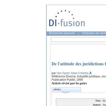
Recherche avancée
|
Historique de rec
De l'attitude des juridiction
par
Van Gysel, Alain-Charles
Référence
Divorce. Actualité juridique, soc
Publication
Publié, 1999
Article révisé par les pairs
DÉTAILS
Titre:
De
Auteur:
Va