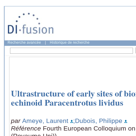
Recherche avancée
|
Historique de recherche
Ultrastructure of early sites of bi
echinoid Paracentrotus lividus
par
Ameye, Laurent
;Dubois, Philippe
Référence
Fourth European Colloquium o
(Royaume Uni))