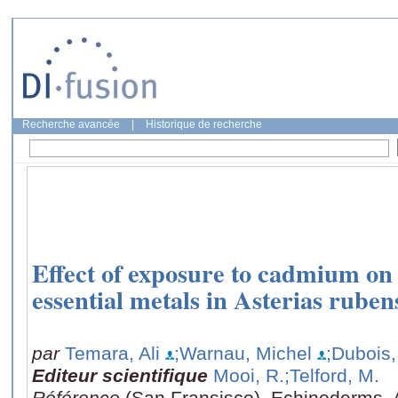
Recherche avancée
|
Historique de recherche
Effect of exposure to cadmium on 
essential metals in Asterias ruben
par
Temara, Ali
;Warnau, Michel
;Dubois,
Editeur scientifique
Mooi, R.
;Telford, M.
Référence
(San Fransisco), Echinoderms, 