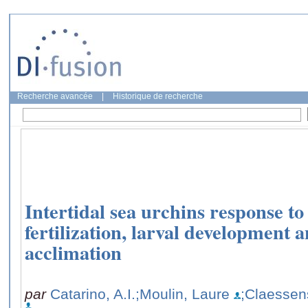
Recherche avancée
|
Historique de recherche
Intertidal sea urchins response to
fertilization, larval development 
acclimation
par
Catarino, A.I.
;Moulin, Laure
;Claesse