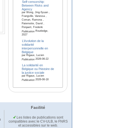
Self-censorship:
Between Risks and
Agency
par Wong, Jing-Syuan ,
Frangville, Vanessa ,
Coman, Ramona ,
Paternotte, David ,
Ponjaert, Frederik
Routledge,
Publication
2027
L’évolution de la
solidarité
interpersonnelle en
Belgique
par Rigaux, Lucien
2026-06-22
Publication
La solidarité en
Belgique ou l’histoire de
la justice sociale
par Rigaux, Lucien
2026-06-18
Publication
Facilité
Les listes de publications sont
u
compatibles avec le CV-ULB, le FNRS
et accessibles sur le web.