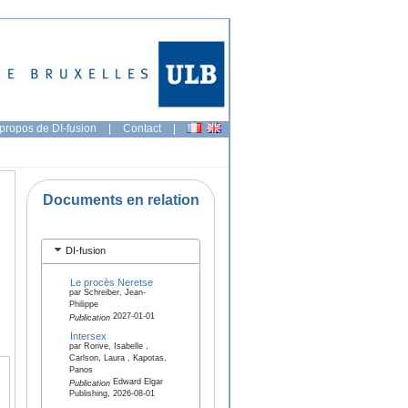
propos de DI-fusion
|
Contact
|
Documents en relation
DI-fusion
Le procès Neretse
par Schreiber, Jean-
Philippe
2027-01-01
Publication
Intersex
par Rorive, Isabelle ,
Carlson, Laura , Kapotas,
Panos
Edward Elgar
Publication
Publishing, 2026-08-01