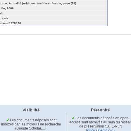
orce. Actualité juridique, sociale et fiscale, page (88)
blié, 2006
it
ançais
n:issn:E228346
Visibilité
Pérennité
Les documents déposés en open-
Les documents déposés sont
access sont archivés au sein du résea
indexés par les moteurs de recherche
de préservation SAFE-PLN
(Google Scholar,…).
(www.safepln.org)
.