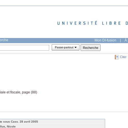
herche
Mon DI-fusion
|
À 
Passe-partout
Citer
iale et fiscale, page (88)
te sous Cass. 28 avril 2005
llus, Nicole