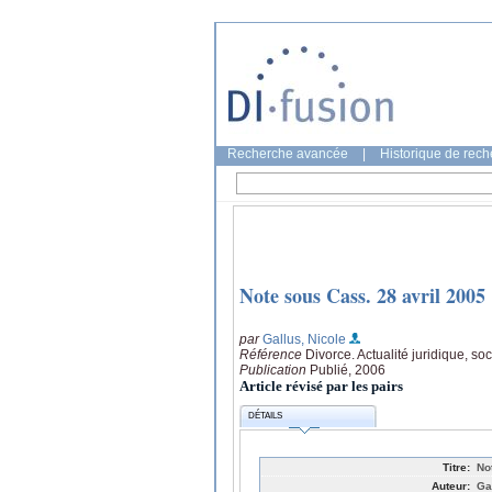
Recherche avancée
|
Historique de rec
Note sous Cass. 28 avril 2005
par
Gallus, Nicole
Référence
Divorce. Actualité juridique, soc
Publication
Publié, 2006
Article révisé par les pairs
DÉTAILS
Titre:
No
Auteur:
Ga