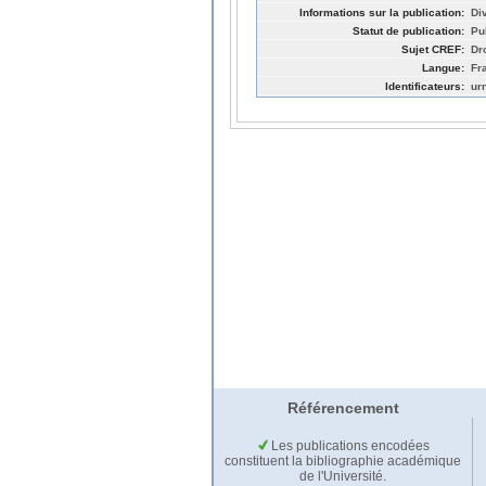
Informations sur la publication:
Div
Statut de publication:
Pu
Sujet CREF:
Dro
Langue:
Fr
Identificateurs:
ur
Référencement
Les publications encodées
constituent la bibliographie académique
de l'Université.