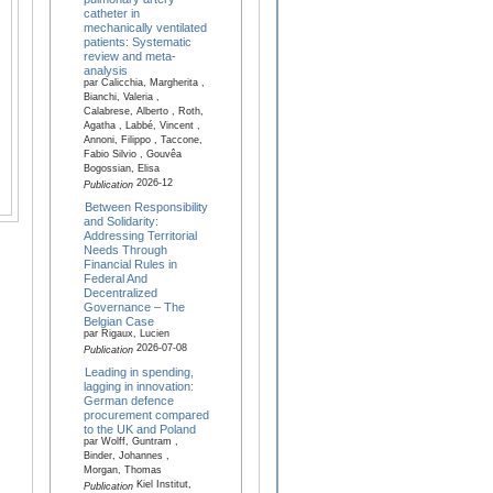
catheter in
mechanically ventilated
patients: Systematic
review and meta-
analysis
par Calicchia, Margherita ,
Bianchi, Valeria ,
Calabrese, Alberto , Roth,
Agatha , Labbé, Vincent ,
Annoni, Filippo , Taccone,
Fabio Silvio , Gouvêa
Bogossian, Elisa
2026-12
Publication
Between Responsibility
and Solidarity:
Addressing Territorial
Needs Through
Financial Rules in
Federal And
Decentralized
Governance – The
Belgian Case
par Rigaux, Lucien
2026-07-08
Publication
Leading in spending,
lagging in innovation:
German defence
procurement compared
to the UK and Poland
par Wolff, Guntram ,
Binder, Johannes ,
Morgan, Thomas
Kiel Institut,
Publication