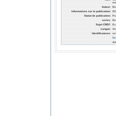
no
Auteur:
Bo
Informations sur la publication:
DU
Statut de publication:
Pu
series:
Br
Sujet CREF:
Ec
Langue:
An
Identificateurs:
ur
Re
du