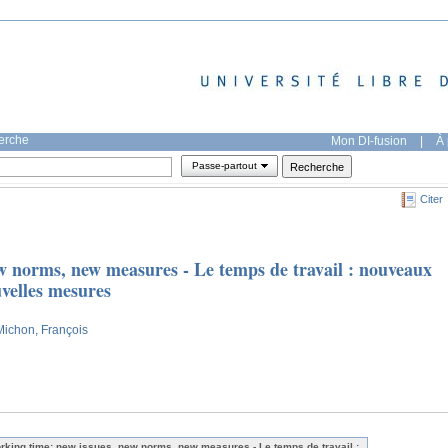
herche
Mon DI-fusion
|
À 
Passe-partout
Citer
w norms, new measures - Le temps de travail : nouveaux
velles mesures
Michon, François
rking time: new issues, new norms, new measures - Le temps de travail :