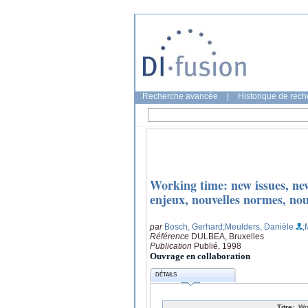
Recherche avancée
|
Historique de rec
Working time: new issues, ne
enjeux, nouvelles normes, nou
par
Bosch, Gerhard
;Meulders, Danièle
;
Référence
DULBEA, Bruxelles
Publication
Publié, 1998
Ouvrage en collaboration
DÉTAILS
Titre:
Wo