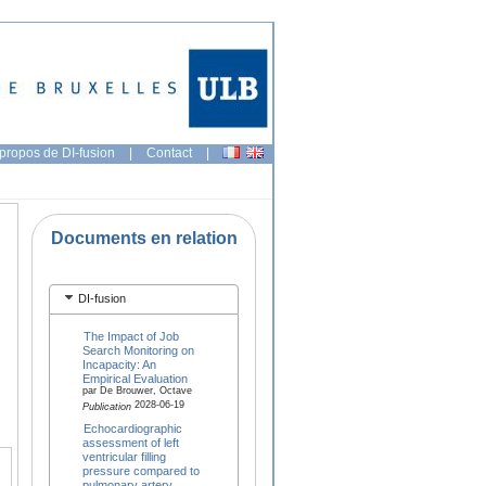
propos de DI-fusion
|
Contact
|
Documents en relation
DI-fusion
The Impact of Job
Search Monitoring on
Incapacity: An
Empirical Evaluation
par De Brouwer, Octave
2028-06-19
Publication
Echocardiographic
assessment of left
ventricular filling
pressure compared to
pulmonary artery