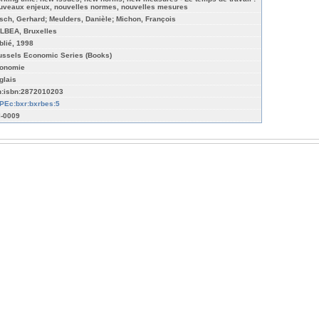
uveaux enjeux, nouvelles normes, nouvelles mesures
sch, Gerhard; Meulders, Danièle; Michon, François
LBEA, Bruxelles
blié, 1998
ussels Economic Series (Books)
onomie
glais
n:isbn:2872010203
PEc:bxr:bxrbes:5
l-0009