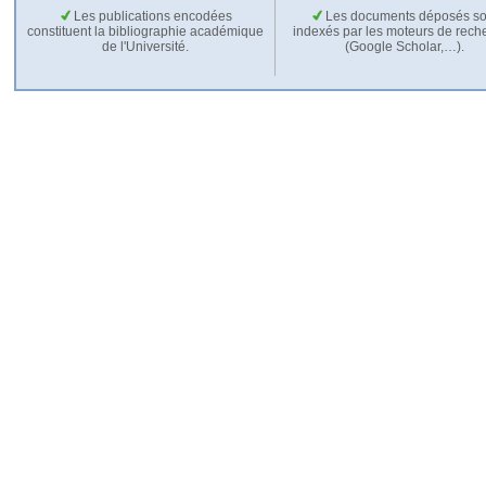
Les publications encodées
Les documents déposés so
constituent la bibliographie académique
indexés par les moteurs de rech
de l'Université.
(Google Scholar,…).