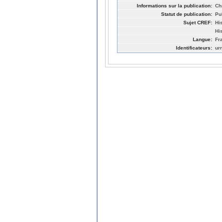
Informations sur la publication:
Ch
Statut de publication:
Pu
Sujet CREF:
Hi
Hi
Langue:
Fr
Identificateurs:
ur