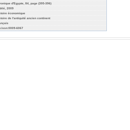
ronique d'Egypte, 84, page (395-396)
blié, 2009
stoire économique
stoire de l'antiquité ancien continent
ançais
n:issn:0009-6067