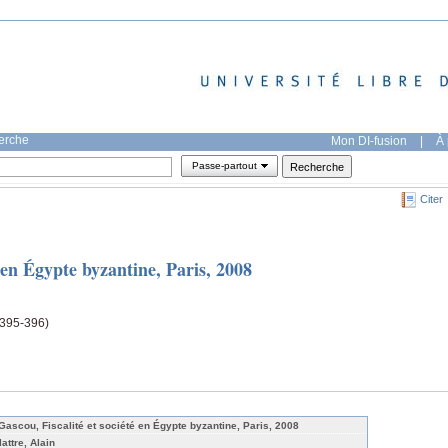
herche
Mon DI-fusion
|
À 
Passe-partout
Citer
é en Égypte byzantine, Paris, 2008
(395-396)
 Gascou, Fiscalité et société en Égypte byzantine, Paris, 2008
attre, Alain