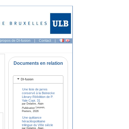
propos de DI-fusion
|
Contact
|
Documents en relation
DI-fusion
Une liste de jarres
conservé à la Beinecke
Library:Réédition de P.
Yale Copt. 31
par Delattre, Alain
Leuven,
Publication
Peeters, 2026
Une quittance
héracléopolitaine
trilingue du VIIIe siècle
par Delattre, Alain ,