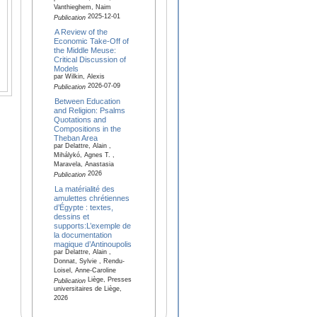
Vanthieghem, Naim
2025-12-01
Publication
A Review of the
Economic Take-Off of
the Middle Meuse:
Critical Discussion of
Models
par Wilkin, Alexis
2026-07-09
Publication
Between Education
and Religion: Psalms
Quotations and
Compositions in the
Theban Area
par Delattre, Alain ,
Mihálykó, Agnes T. ,
Maravela, Anastasia
2026
Publication
La matérialité des
amulettes chrétiennes
d’Égypte : textes,
dessins et
supports:L’exemple de
la documentation
magique d’Antinoupolis
par Delattre, Alain ,
Donnat, Sylvie , Rendu-
Loisel, Anne-Caroline
Liège, Presses
Publication
universitaires de Liège,
2026