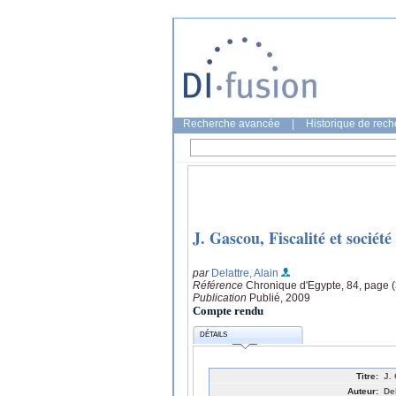
Recherche avancée
|
Historique de rec
J. Gascou, Fiscalité et sociét
par
Delattre, Alain
Référence
Chronique d'Egypte, 84, page 
Publication
Publié, 2009
Compte rendu
DÉTAILS
Titre:
J.
Auteur:
Del