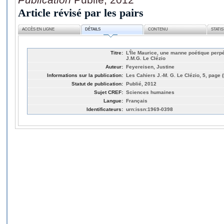
Article révisé par les pairs
ACCÈS EN LIGNE
DÉTAILS
CONTENU
STATI
Titre:
L'Île Maurice, une manne poétique perp
J.M.G. Le Clézio
Auteur:
Feyereisen, Justine
Informations sur la publication:
Les Cahiers J.-M. G. Le Clézio, 5, page 
Statut de publication:
Publié, 2012
Sujet CREF:
Sciences humaines
Langue:
Français
Identificateurs:
urn:issn:1969-0398