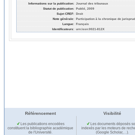
Informations sur la publication:
Journal des tribunaux
Statut de publication:
Publié, 2009
Sujet CREF:
Droit
Note générale:
Participation à la chronique de jurispru
Langue:
Français
Identificateurs:
urn:issn:0021-812X
Référencement
Visibilité
Les publications encodées
Les documents déposés so
constituent la bibliographie académique
indexés par les moteurs de rech
de l'Université.
(Google Scholar,…).