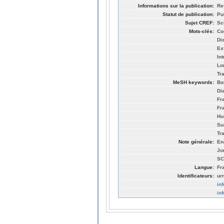
Informations sur la publication:
Re
Statut de publication:
Pu
Sujet CREF:
Sc
Mots-clés:
Co
Dis
Ex
In
Lo
Tr
MeSH keywords:
Bo
Di
Fr
Fr
Hu
Su
Tr
Note générale:
En
Jo
SC
Langue:
Fr
Identificateurs:
ur
in
in