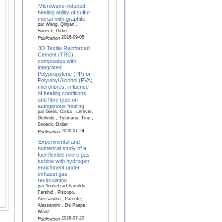
Microwave-induced
healing ability of sulfur
mortar with graphite
par Wang, Qinjian ,
Snoeck, Didier
2026-09-05
Publication
3D Textile Reinforced
Cement (TRC)
composites with
integrated
Polypropylene (PP) or
Polyvinyl Alcohol (PVA)
microfibres: influence
of healing conditions
and fibre type on
autogenous healing
par Gielis, Ciska , Lefever,
Gerlinde , Tysmans, Tine ,
Snoeck, Didier
2026-07-24
Publication
Experimental and
numerical study of a
fuel-flexible micro gas
turbine with hydrogen
enrichment under
exhaust gas
recirculation
par Yousefzad Farrokhi,
Farshid , Piscopo,
Alessandro , Parente,
Alessandro , De Paepe,
Ward
2026-07-20
Publication