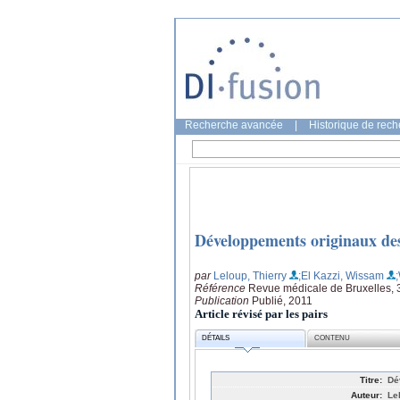
Recherche avancée
|
Historique de rec
Développements originaux des
par
Leloup, Thierry
;El Kazzi, Wissam
Référence
Revue médicale de Bruxelles, 
Publication
Publié, 2011
Article révisé par les pairs
DÉTAILS
CONTENU
Titre:
Dé
Auteur:
Le