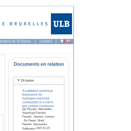
propos de DI-fusion
|
Contact
|
Documents en relation
DI-fusion
A validated numerical
framework for
hydrogen-enriched
combustion in a micro
gas turbine combustor
par Piscopo, Alessandro ,
Yousefzad Farrokhi,
Farshid , Giuntini, Lorenzo
, De Paepe, Ward ,
Parente, Alessandro
2027-01-15
Publication