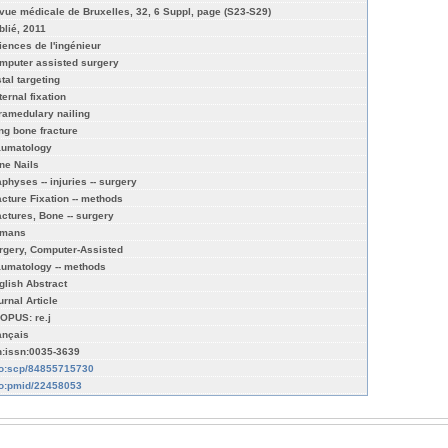
vue médicale de Bruxelles, 32, 6 Suppl, page (S23-S29)
blié, 2011
iences de l'ingénieur
mputer assisted surgery
tal targeting
ternal fixation
tramedulary nailing
ng bone fracture
aumatology
ne Nails
aphyses -- injuries -- surgery
acture Fixation -- methods
actures, Bone -- surgery
mans
rgery, Computer-Assisted
aumatology -- methods
glish Abstract
urnal Article
OPUS: re.j
ançais
n:issn:0035-3639
fo:scp/84855715730
fo:pmid/22458053