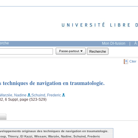
herche
Mon DI-fusion
|
À 
Passe-partout
Citer
 techniques de navigation en traumatologie.
;Warzée, Nadine
;Schuind, Frederic
32, 6 Suppl, page (S23-S29)
veloppements originaux des techniques de navigation en traumatologie.
loup, Thierry; El Kazzi, Wissam; Warzée, Nadine; Schuind, Frederic