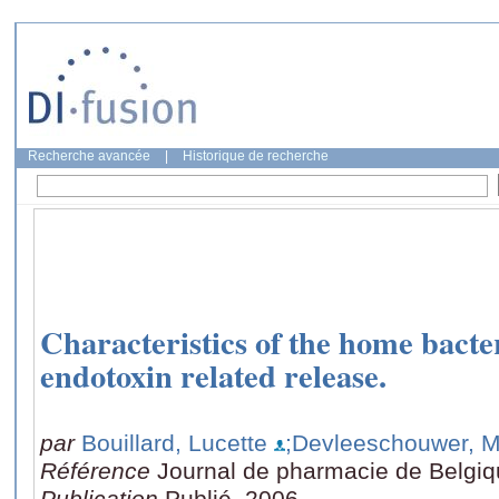
Recherche avancée
|
Historique de recherche
Characteristics of the home bacte
endotoxin related release.
par
Bouillard, Lucette
;Devleeschouwer, M
Référence
Journal de pharmacie de Belgiqu
Publication
Publié, 2006