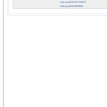
info:scp/33747179275
info:pmid/16866084