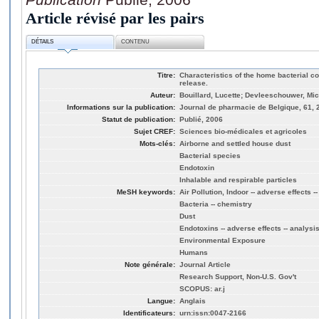
Article révisé par les pairs
DÉTAILS
CONTENU
Titre:
Characteristics of the home bacterial c
release.
Auteur:
Bouillard, Lucette; Devleeschouwer, Mich
Informations sur la publication:
Journal de pharmacie de Belgique, 61, 2
Statut de publication:
Publié, 2006
Sujet CREF:
Sciences bio-médicales et agricoles
Mots-clés:
Airborne and settled house dust
Bacterial species
Endotoxin
Inhalable and respirable particles
MeSH keywords:
Air Pollution, Indoor -- adverse effects -
Bacteria -- chemistry
Dust
Endotoxins -- adverse effects -- analysi
Environmental Exposure
Humans
Note générale:
Journal Article
Research Support, Non-U.S. Gov't
SCOPUS: ar.j
Langue:
Anglais
Identificateurs:
urn:issn:0047-2166