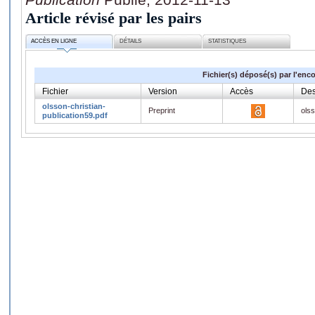
Article révisé par les pairs
ACCÈS EN LIGNE
DÉTAILS
STATISTIQUES
Fichier(s) déposé(s) par l'enc
Fichier
Version
Accès
Des
olsson-christian-
Preprint
olss
publication59.pdf