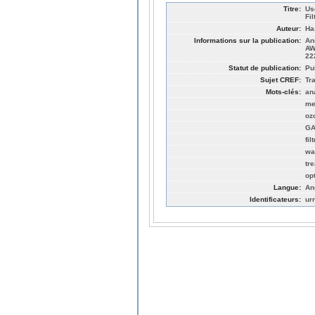
Titre:
Us
Fi
Auteur:
Ha
Informations sur la publication:
An
AW
22
Statut de publication:
Pu
Sujet CREF:
Tr
Mots-clés:
an
me
oz
G
fil
wa
tr
op
Langue:
An
Identificateurs:
ur