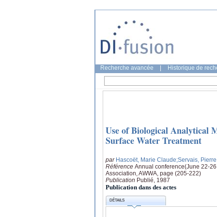
Recherche avancée
|
Historique de rec
Use of Biological Analytical
Surface Water Treatment
par
Hascoët, Marie Claude
;Servais, Pierre
Référence
Annual conference(June 22-26
Association, AWWA, page (205-222)
Publication
Publié, 1987
Publication dans des actes
DÉTAILS