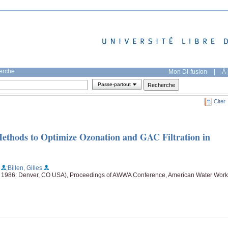
herche
Mon DI-fusion
|
À 
Passe-partout
Citer
 Methods to Optimize Ozonation and GAC Filtration in
;Billen, Gilles
 1986: Denver, CO USA), Proceedings of AWWA Conference, American Water Work