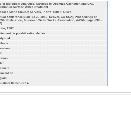
e of Biological Analytical Methods to Optimize Ozonation and GAC
ltration in Surface Water Treatment
scoët, Marie Claude; Servais, Pierre; Billen, Gilles
nual conference(June 22-26 1986: Denver, CO USA), Proceedings of
WA Conference, American Water Works Association, AWWA, page (205-
2)
blié, 1987
aitement de potabilisation de l'eau
alytical
thods
onation
AC
tration
ter
eatment
timization
glais
n:isbn:0-89867-367-4