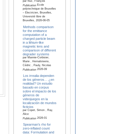
par Nuc, François
Ecole
Publication
polytechnique de Bruxelles
– Electricien, Bruxelles,
Université libre de
Bruxelles, 2026-06-05
Methods comparison
for the emittance
computation of a
charged particle beam
in a lithium-like
magnetic lens and
comparison of different
degrader systems
par Mannie-Corbisier,
Marie , Hernalsteens,
Cédric , Pauly, Nicolas
2026-09
Publication
Los irrealia dependen
de los géneros… ¿en
realidad? Un estudio
basado en corpus
sobre el impacto de los
géneros de
videojuegos en la
localización de mundos
ficticios
par Copet, Simon , Ray,
Alice
2026-01
Publication
Spearman’s rho for
zero-inflated count
data: Formulation and