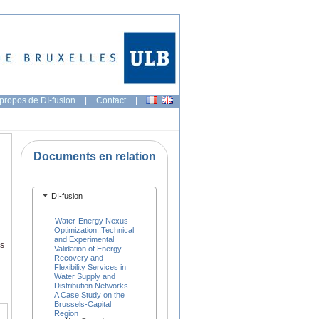
propos de DI-fusion
|
Contact
|
Documents en relation
DI-fusion
Water-Energy Nexus
Optimization::Technical
and Experimental
s
Validation of Energy
Recovery and
Flexibility Services in
Water Supply and
Distribution Networks.
A Case Study on the
Brussels-Capital
Region