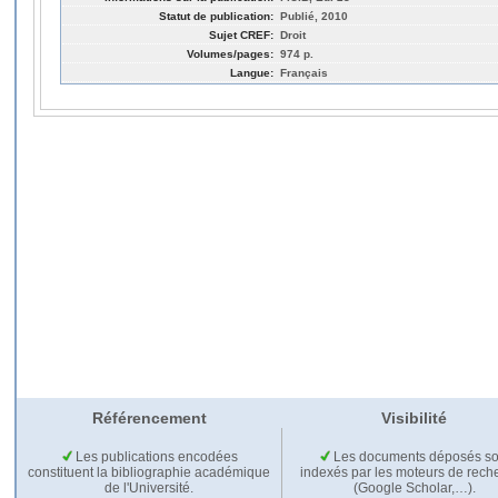
Statut de publication:
Publié, 2010
Sujet CREF:
Droit
Volumes/pages:
974 p.
Langue:
Français
Référencement
Visibilité
Les publications encodées
Les documents déposés so
constituent la bibliographie académique
indexés par les moteurs de rech
de l'Université.
(Google Scholar,…).