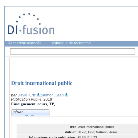
Recherche avancée
|
Historique de recherche
Droit international public
par
David, Eric
;Salmon, Jean
Publication
Publié, 2010
Enseignement: cours, TP, ...
DÉTAILS
Titre:
Droit international public
Auteur:
David, Eric; Salmon, Jean
Informations sur la publication:
P.U.B, Ed. 23