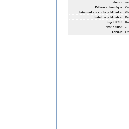
Auteur:
An
Editeur scientifique:
Co
Informations sur la publication:
ON
Statut de publication:
Pu
Sujet CREF:
Dro
Note edition:
3
Langue:
Fr