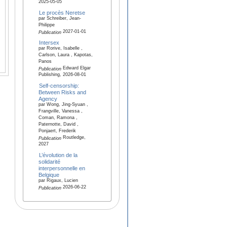
2025-05-05
Le procès Neretse
par Schreiber, Jean-
Philippe
2027-01-01
Publication
Intersex
par Rorive, Isabelle ,
Carlson, Laura , Kapotas,
Panos
Edward Elgar
Publication
Publishing, 2026-08-01
Self-censorship:
Between Risks and
Agency
par Wong, Jing-Syuan ,
Frangville, Vanessa ,
Coman, Ramona ,
Paternotte, David ,
Ponjaert, Frederik
Routledge,
Publication
2027
L’évolution de la
solidarité
interpersonnelle en
Belgique
par Rigaux, Lucien
2026-06-22
Publication