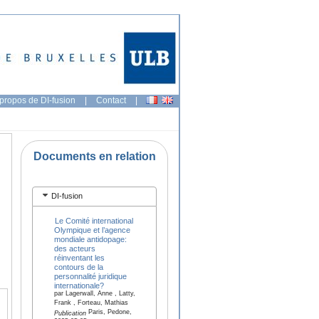
propos de DI-fusion
|
Contact
|
Documents en relation
DI-fusion
Le Comité international
Olympique et l’agence
mondiale antidopage:
des acteurs
réinventant les
contours de la
personnalité juridique
internationale?
par Lagerwall, Anne , Latty,
Frank , Forteau, Mathias
Paris, Pedone,
Publication