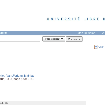
herche
Mon DI-fusion
|
À 
Passe-partout
Citer
llet, Alain
;Forteau, Mathias
ris, Ed. 3, page (909-918)
ticle 25