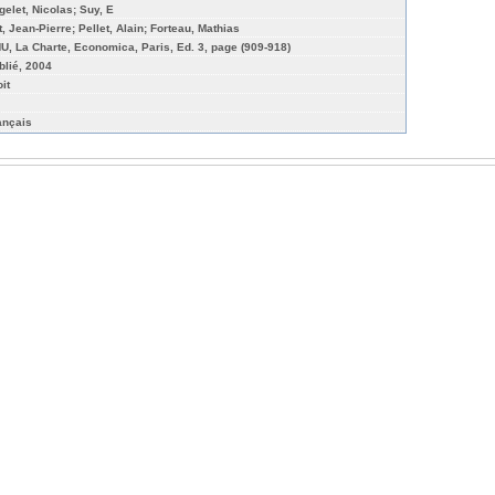
gelet, Nicolas; Suy, E
t, Jean-Pierre; Pellet, Alain; Forteau, Mathias
U, La Charte, Economica, Paris, Ed. 3, page (909-918)
blié, 2004
it
ançais