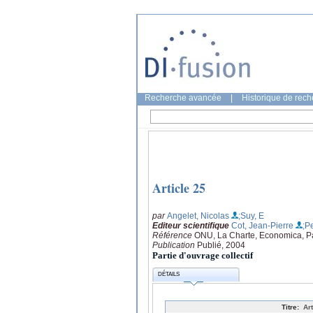
Recherche avancée
|
Historique de rec
Article 25
par
Angelet, Nicolas
;Suy, E
Editeur scientifique
Cot, Jean-Pierre
;Pe
Référence
ONU, La Charte, Economica, Pa
Publication
Publié, 2004
Partie d'ouvrage collectif
DÉTAILS
Titre:
Ar