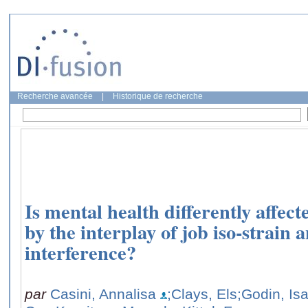
Recherche avancée
|
Historique de recherche
Is mental health differently affe
by the interplay of job iso-strai
interference?
par
Casini, Annalisa
;Clays, Els
;Godin, Is