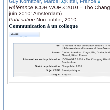
Guy
;Kornitzer, Marcel
;Kittel, France
Référence
ICOH-WOPS 2010 – The Changin
juin 2010: Amsterdam)
Publication
Non publié, 2010
Communication à un colloque
DÉTAILS
Titre:
Is mental health differently affected in
job iso-strain and home-work interferen
Auteur:
Casini, Annalisa; Clays, Els; Godin, Isa
Marcel; Kittel, France
Informations sur la publication:
ICOH-WOPS 2010 – The Changing World o
Amsterdam)
Statut de publication:
Non publié, 2010
Sujet CREF:
Santé publique
Langue:
Anglais