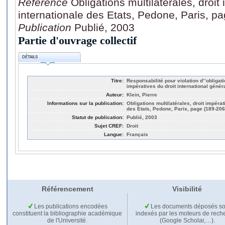
Référence
Obligations multilatérales, droit 
internationale des Etats, Pedone, Paris, p
Publication
Publié, 2003
Partie d'ouvrage collectif
DÉTAILS
Titre:
Responsabilité pour violation d’’obliga
impératives du droit international généra
Auteur:
Klein, Pierre
Informations sur la publication:
Obligations multilatérales, droit impérat
des Etats, Pedone, Paris, page (189-206
Statut de publication:
Publié, 2003
Sujet CREF:
Droit
Langue:
Français
Référencement
Visibilité
Les publications encodées
Les documents déposés so
constituent la bibliographie académique
indexés par les moteurs de rech
de l'Université.
(Google Scholar,…).