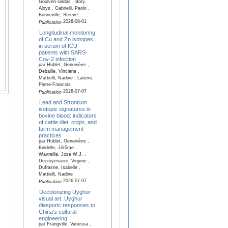
Goulven Gildas , Bory,
Aloys , Gabrielli, Paolo ,
Bonneville, Steeve
2026-08-01
Publication
Longitudinal monitoring
of Cu and Zn isotopes
in serum of ICU
patients with SARS-
Cov-2 infection
par Hublet, Geneviève ,
Debaille, Vinciane ,
Mattielli, Nadine , Laterre,
Pierre-Francois
2026-07-07
Publication
Lead and Strontium
isotopic signatures in
bovine blood: indicators
of cattle diet, origin, and
farm management
practices
par Hublet, Geneviève ,
Bindelle, Jérôme ,
Wavreille, José W.J. ,
Decruyenaere, Virginie ,
Dufrasne, Isabelle ,
Mattielli, Nadine
2026-07-07
Publication
Decolonizing Uyghur
visual art: Uyghur
diasporic responses to
China’s cultural
engineering
par Frangville, Vanessa ,