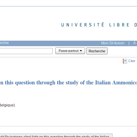
herche
Mon DI-fusion
|
À 
Passe-partout
Citer
on this question through the study of the Italian Ammonic
Belgique)
uld Fe-isotopes shed light on this question through the study of the Italian