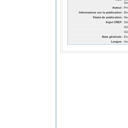
Am
Auteur:
Pr
Informations sur la publication:
Br
Statut de publication:
No
Sujet CREF:
Gé
Gé
Gé
Note générale:
En
Langue:
An