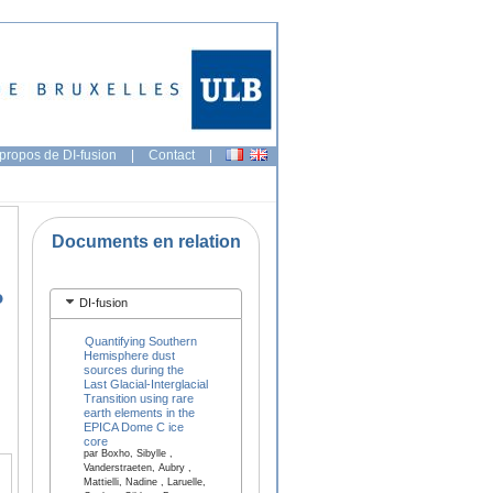
propos de DI-fusion
|
Contact
|
Documents en relation
o
DI-fusion
Quantifying Southern
Hemisphere dust
sources during the
Last Glacial-Interglacial
Transition using rare
earth elements in the
EPICA Dome C ice
core
par Boxho, Sibylle ,
Vanderstraeten, Aubry ,
Mattielli, Nadine , Laruelle,