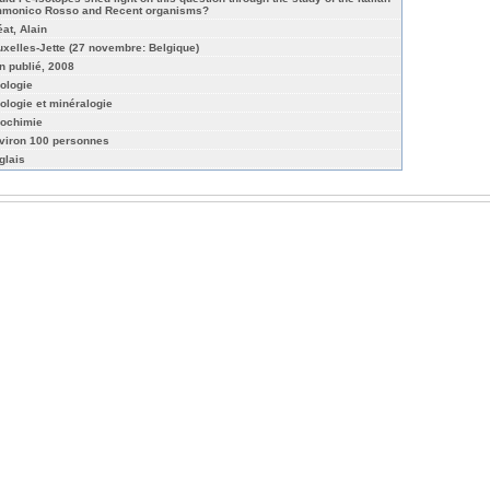
monico Rosso and Recent organisms?
éat, Alain
uxelles-Jette (27 novembre: Belgique)
n publié, 2008
ologie
ologie et minéralogie
ochimie
viron 100 personnes
glais