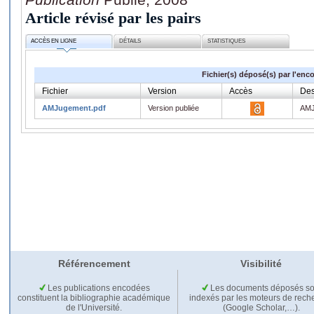
Article révisé par les pairs
ACCÈS EN LIGNE
DÉTAILS
STATISTIQUES
Fichier(s) déposé(s) par l'enc
Fichier
Version
Accès
Des
AMJugement.pdf
Version publiée
AMJ
Référencement
Visibilité
Les publications encodées
Les documents déposés so
constituent la bibliographie académique
indexés par les moteurs de rech
de l'Université.
(Google Scholar,…).