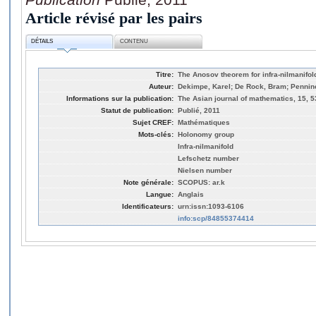
Article révisé par les pairs
DÉTAILS
CONTENU
Titre:
The Anosov theorem for infra-nilmanifol
Auteur:
Dekimpe, Karel; De Rock, Bram; Penninc
Informations sur la publication:
The Asian journal of mathematics, 15, 
Statut de publication:
Publié, 2011
Sujet CREF:
Mathématiques
Mots-clés:
Holonomy group
Infra-nilmanifold
Lefschetz number
Nielsen number
Note générale:
SCOPUS: ar.k
Langue:
Anglais
Identificateurs:
urn:issn:1093-6106
info:scp/84855374414