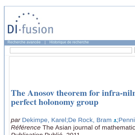
Recherche avancée
|
Historique de recherche
The Anosov theorem for infra-nilm
perfect holonomy group
par
Dekimpe, Karel
;De Rock, Bram
;Penni
Référence
The Asian journal of mathemati
Publication
Publié, 2011