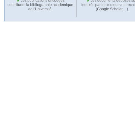
Les publications encodées
Les documents déposés so
constituent la bibliographie académique
indexés par les moteurs de rech
de l'Université.
(Google Scholar,…).