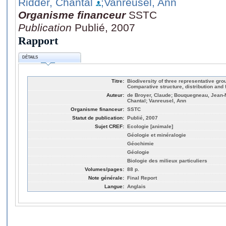
Ridder, Chantal
;Vanreusel, Ann
Organisme financeur
SSTC
Publication
Publié, 2007
Rapport
DÉTAILS
Titre:
Biodiversity of three representative gro
Comparative structure, distribution and 
Auteur:
de Broyer, Claude; Bouquegneau, Jean-M
Chantal; Vanreusel, Ann
Organisme financeur:
SSTC
Statut de publication:
Publié, 2007
Sujet CREF:
Ecologie [animale]
Géologie et minéralogie
Géochimie
Géologie
Biologie des milieux particuliers
Volumes/pages:
88 p.
Note générale:
Final Report
Langue:
Anglais