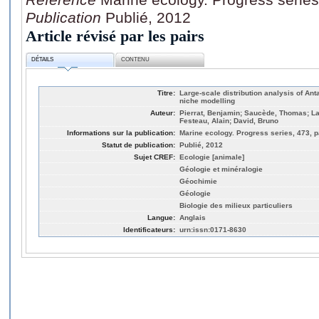
Publication
Publié, 2012
Article révisé par les pairs
DÉTAILS
CONTENU
Titre:
Large-scale distribution analysis of Ant
niche modelling
Auteur:
Pierrat, Benjamin; Saucède, Thomas; Laf
Festeau, Alain; David, Bruno
Informations sur la publication:
Marine ecology. Progress series, 473, p
Statut de publication:
Publié, 2012
Sujet CREF:
Ecologie [animale]
Géologie et minéralogie
Géochimie
Géologie
Biologie des milieux particuliers
Langue:
Anglais
Identificateurs:
urn:issn:0171-8630