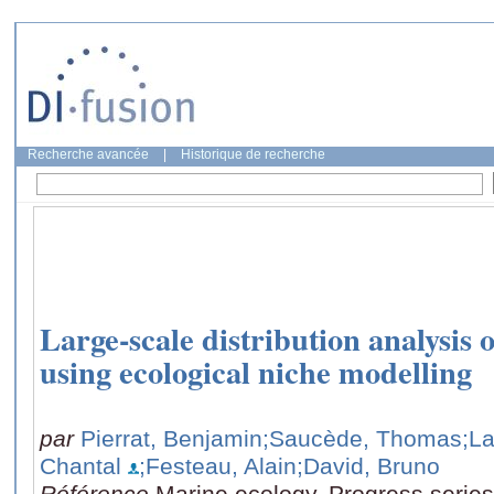
Recherche avancée
|
Historique de recherche
Large-scale distribution analysis 
using ecological niche modelling
par
Pierrat, Benjamin
;Saucède, Thomas
;La
Chantal
;Festeau, Alain
;David, Bruno
Référence
Marine ecology. Progress series