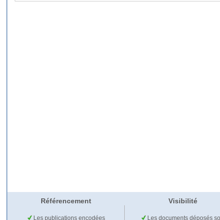
Référencement
Visibilité
Les publications encodées
Les documents déposés so