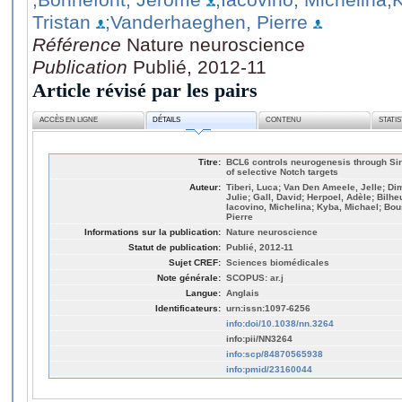
Tristan
;Vanderhaeghen, Pierre
Référence
Nature neuroscience
Publication
Publié, 2012-11
Article révisé par les pairs
ACCÈS EN LIGNE
DÉTAILS
CONTENU
STATI
Titre:
BCL6 controls neurogenesis through Sir
of selective Notch targets
Auteur:
Tiberi, Luca; Van Den Ameele, Jelle; Dim
Julie; Gall, David; Herpoel, Adèle; Bilh
Iacovino, Michelina; Kyba, Michael; Bou
Pierre
Informations sur la publication:
Nature neuroscience
Statut de publication:
Publié, 2012-11
Sujet CREF:
Sciences biomédicales
Note générale:
SCOPUS: ar.j
Langue:
Anglais
Identificateurs:
urn:issn:1097-6256
info:doi/10.1038/nn.3264
info:pii/NN3264
info:scp/84870565938
info:pmid/23160044