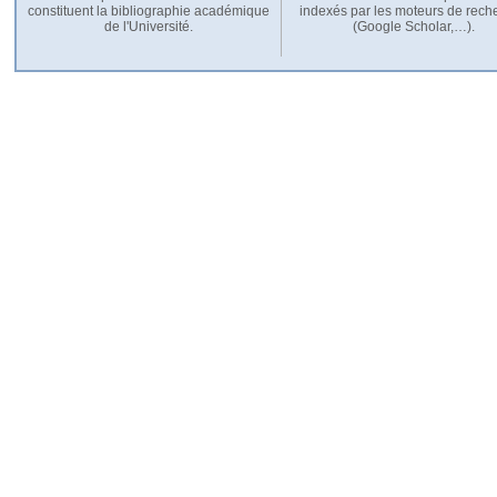
constituent la bibliographie académique
indexés par les moteurs de rech
de l'Université.
(Google Scholar,…).