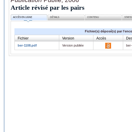
Article révisé par les pairs
ACCÈS EN LIGNE
DÉTAILS
CONTENU
STATI
Fichier(s) déposé(s) par l'enc
Fichier
Version
Accès
Des
ber-1108.pdf
Version publiée
ber